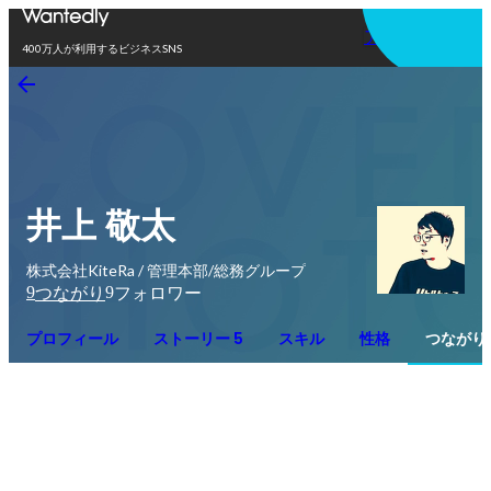
アプリを使う
400万人が利用するビジネスSNS
井上 敬太
株式会社KiteRa / 管理本部/総務グループ
9
9
つながり
フォロワー
プロフィール
ストーリー 5
スキル
性格
つながり