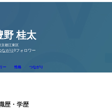
豊野 桂太
東京都江東区
0
つながり
フォロワー
リー
性格
つながり
職歴・学歴