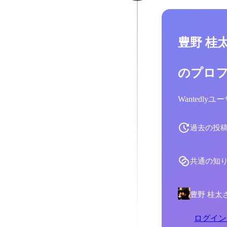
豊野 桂
のプロ
Wantedl
過去の投
共通の知
豊野 桂太
ログイン