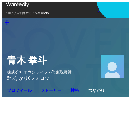
アプリを使う
400万人が利用するビジネスSNS
青木 拳斗
株式会社オウンライフ / 代表取締役
5
0
つながり
フォロワー
プロフィール
ストーリー
性格
つながり