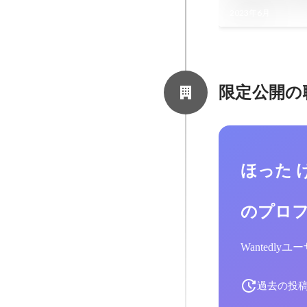
ケーションデザイン
2023年6月
限定公開の
ほった 
のプロ
Wantedl
過去の投