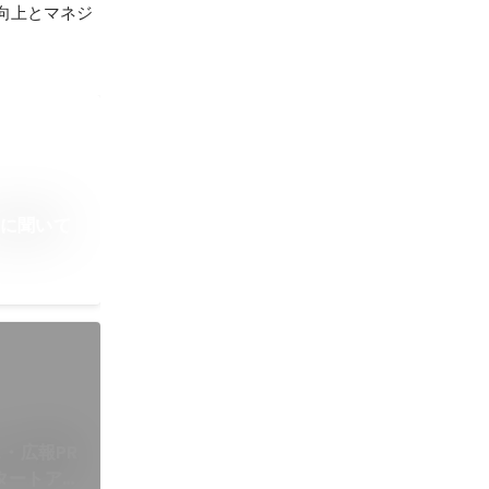
産性向上とマネジ
ーに聞いて
・広報PR
タートアッ