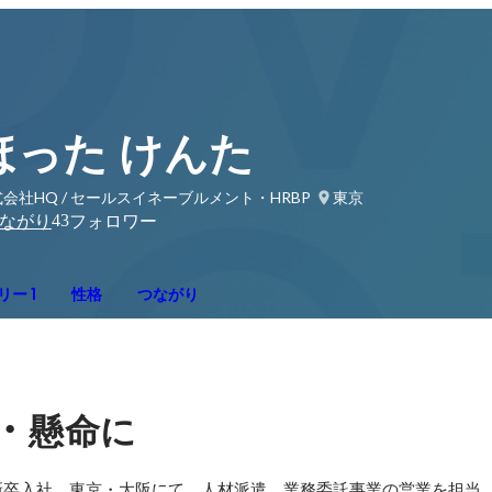
ほった けんた
会社HQ / セールスイネーブルメント・HRBP
東京
43
ながり
フォロワー
ー 1
性格
つながり
・
懸命に
卒⼊社。東京・大阪にて、人材派遣、業務委託事業の営業を担当。2