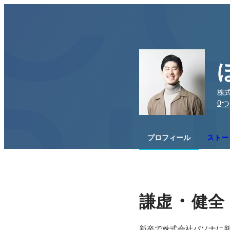
株式
0
つ
プロフィール
ストーリ
・
謙虚
健全
新卒で株式会社パソナに新