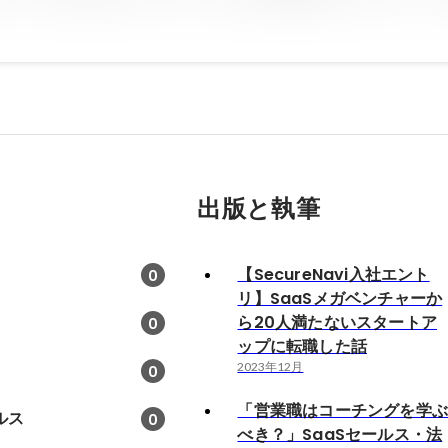
出版と執筆
【SecureNavi入社エント
0
リ】SaaSメガベンチャーか
ら20人満たないスタートア
0
ップに転職した話
2023年12月
0
「営業職はコーチングを学
ルス
0
べき？」SaaSセールス・法