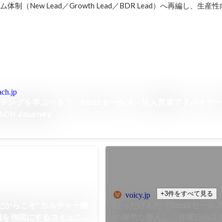
制（New Lead／Growth Lead／BDR Lead）へ再編し、生
ach.jp
チングを学ぶべき？」SaaSセールス・法人営業アドバイザ
CH Journey
+3件をすべて見る
voicy.jp
だからこそ”カルチャー醸
ほったけんた（SaaSセールス
織を強固にするコミュニ
の陽気な善人）「月曜日のス