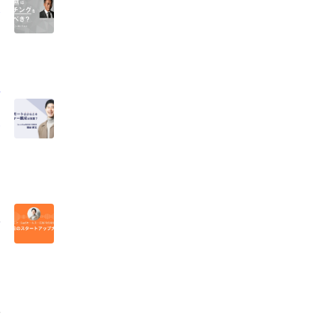
て
カ
シ
大
活