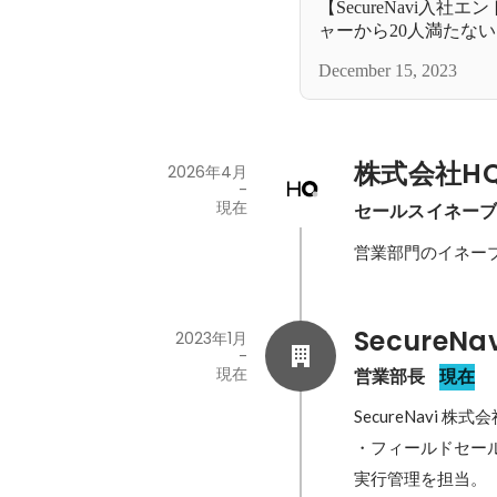
【SecureNavi入社
ャーから20人満たな
職した話
December 15, 2023
株式会社H
2026年4月
-
現在
セールスイネーブ
営業部門のイネーブ
SecureN
2023年1月
-
現在
営業部長
現在
SecureNavi 株
・フィールドセール
実行管理を担当。
