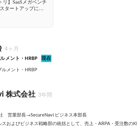
エントリ】SaaSメガベンチ
いスタートアップに転
Q
4ヶ月
ルメント・HRBP
現在
ルメント・HRBP
avi 株式会社
3年間
式会社　営業部長→SecureNavi ビジネス本部長

スおよびビジネス戦略部の統括として、売上・ARPA・受注数のK