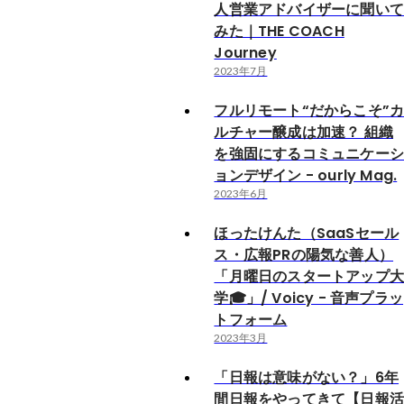
人営業アドバイザーに聞い
みた｜THE COACH
Journey
2023年7月
フルリモート“だからこそ”
ルチャー醸成は加速？ 組織
を強固にするコミュニケー
ョンデザイン - ourly Mag.
2023年6月
ほったけんた（SaaSセール
ス・広報PRの陽気な善人）
「月曜日のスタートアップ
学🎓」/ Voicy - 音声プラッ
トフォーム
2023年3月
「日報は意味がない？」6年
間日報をやってきて【日報