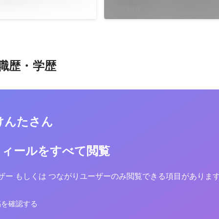
 - ourly Mag.
プ大学🎓」/ Voicy - 音声
2023年3月
ーム
職歴・学歴
けんたさん
フィールをすべて閲覧
yユーザー もしくは つながりユーザーのみ閲覧できる項目がありま
稿を確認する