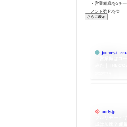
・営業組織を3チーム体
メント強化を実
さらに表示
journey.theco
「営業職はコー
みた｜THE COA
2023年7月
ourly.jp
フルリモート“
成は加速？ 組