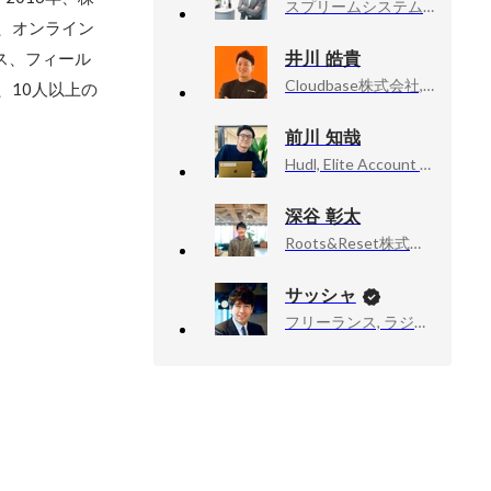
スプリームシステム株式会社, aimstar導入プロジェクトマネージャー
、オンライン
井川 皓貴
ス、フィール
Cloudbase株式会社, アカウントエグゼクティブ（エンタープライズセールス）
、10人以上の
前川 知哉
Hudl, Elite Account Executive
深谷 彰太
Roots&Reset株式会社, 事業開発
サッシャ
フリーランス, ラジオDJ・ナビゲーター