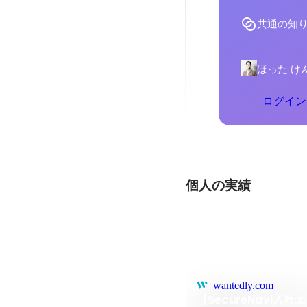
共通の知
ほった け
ログイン
個人の実績
wantedly.com
【SecureNavi