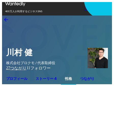
アプリを使う
400万人が利用するビジネスSNS
川村 健
株式会社プロクモ / 代表取締役
27
11
つながり
フォロワー
プロフィール
ストーリー 4
性格
つながり