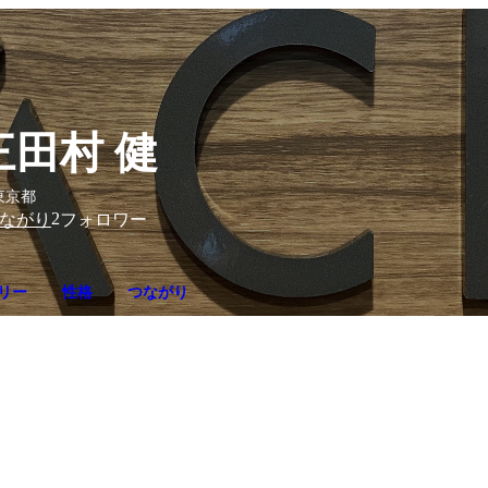
三田村 健
東京都
2
ながり
フォロワー
リー
性格
つながり