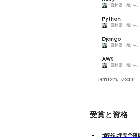
田村 浩一郎
が+1
Python
田村 浩一郎
が+1
Django
田村 浩一郎
が+1
AWS
田村 浩一郎
が+1
Terraform、Dock
受賞と資格
情報処理安全確