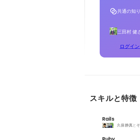
共通の知
三田村 健
ログイン
スキルと特徴
Rails
久保 静真
と
そ
Ruby