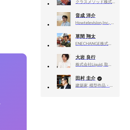
クラスメソッド株式会社, エンジニア
音成 洋介
Howtelevision,Inc., Founder, CEO
草間 翔太
ENECHANGE株式会社 , クリエイティブ・ディレクター
大岩 良行
株式会社Liquid, 取締役 CTO
田村 圭介
建築家, 模型作品・執筆活動
す