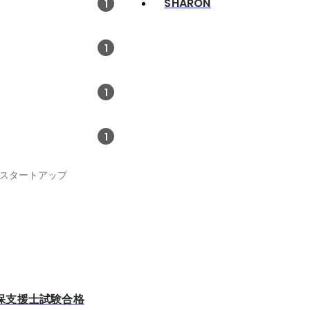
SHARON
1
1
1
1
er、スタートアップ
保支援士試験合格