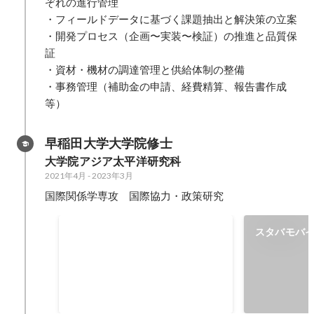
ぞれの進行管理

・フィールドデータに基づく課題抽出と解決策の立案

・開発プロセス（企画〜実装〜検証）の推進と品質保
証

・資材・機材の調達管理と供給体制の整備

・事務管理（補助金の申請、経費精算、報告書作成
等）
早稲田大学大学院修士
大学院アジア太平洋研究科
2021年4月
-
2023年3月
国際関係学専攻　国際協力・政策研究
学内成績優秀者
スタバモバ
2022年3月