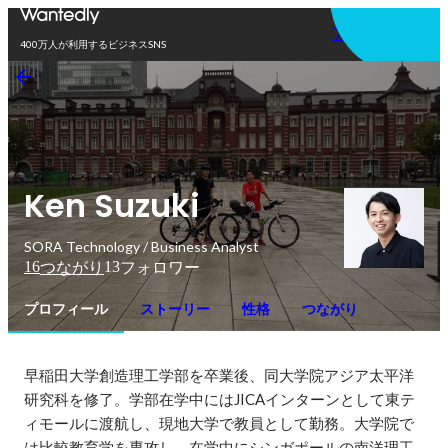
アプリを使う
400万人が利用するビジネスSNS
Ken Suzuki
SORA Technology / Business Analyst
16
13
つながり
フォロワー
プロフィール
ストーリー
性格
つながり
早稲田大学創造理工学部を卒業後、同大学院アジア太平洋
研究科を修了。学部在学中にはJICAインターンとして東テ
ィモールに渡航し、現地大学で教員として勤務。大学院で
は比較教育学を専攻し、在学中にシンガポールの南洋理工