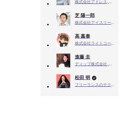
株式会社アドレス, 代表取締役社長
芝 陽一郎
株式会社アイスリーデザイン, Founder, CEO
高 嘉泰
株式会社ライトコード, Android/iOS/バックエンドエンジニア
進藤 圭
ディップ株式会社, BizOps本部長
松田 明
フリーランスのテクニカルアドバイザー業, 技術顧問