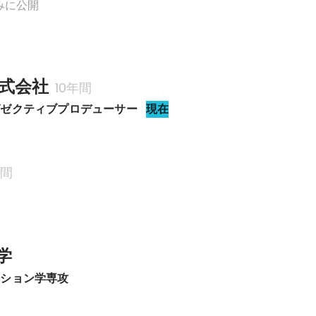
みに公開
式会社
10年間
グゼクティブプロデューサー
現在
年間
学
ーション学専攻