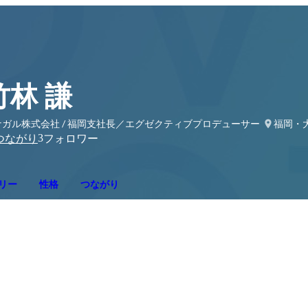
竹林 謙
ナガル株式会社 / 福岡支社長／エグゼクティブプロデューサー
福岡・
3
つながり
フォロワー
リー
性格
つながり