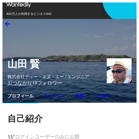
アプリを使う
400万人が利用するビジネスSNS
山田 賢
株式会社ディー・エヌ・エー / エンジニア
37
18
つながり
フォロワー
プロフィール
ストーリー
性格
つながり
自己紹介
ログインユーザーのみに公開