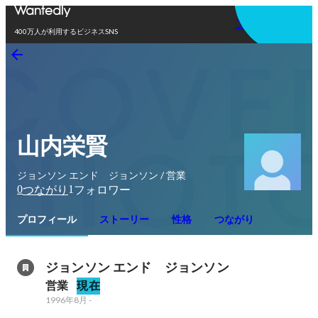
アプリを使う
400万人が利用するビジネスSNS
山内栄賢
ジョンソン エンド ジョンソン / 営業
0
1
つながり
フォロワー
プロフィール
ストーリー
性格
つながり
ジョンソン エンド　ジョンソン
営業
現在
1996年8月
-