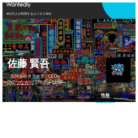
アプリを使う
400万人が利用するビジネスSNS
佐藤 賢吾
合同会社タラクテ / CEO
397
378
つながり
フォロワー
プロフィール
ストーリー 2
スキル
性格
つながり