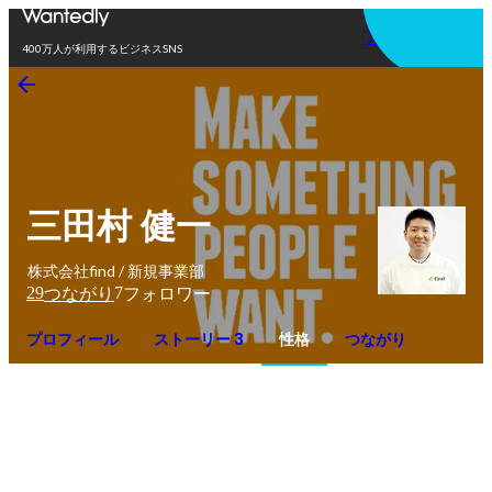
アプリを使う
400万人が利用するビジネスSNS
三田村 健一
株式会社find / 新規事業部
29
7
つながり
フォロワー
プロフィール
ストーリー 3
性格
つながり