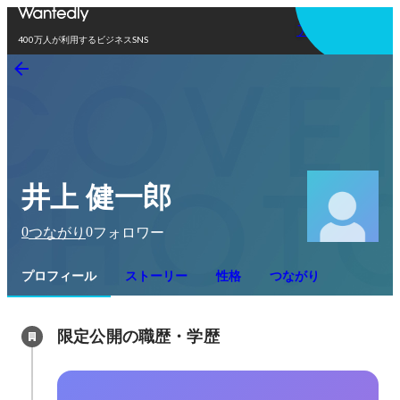
アプリを使う
400万人が利用するビジネスSNS
井上 健一郎
0
0
つながり
フォロワー
プロフィール
ストーリー
性格
つながり
限定公開の職歴・学歴