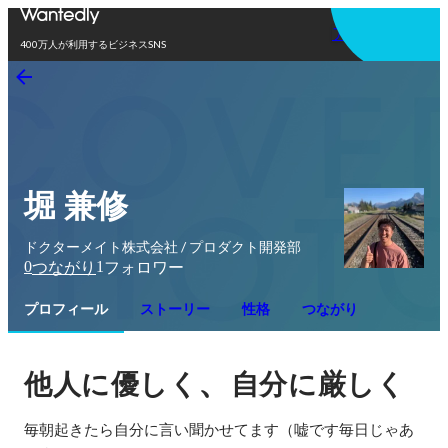
アプリを使う
400万人が利用するビジネスSNS
堀 兼修
ドクターメイト株式会社 / プロダクト開発部
0
1
つながり
フォロワー
プロフィール
ストーリー
性格
つながり
、
他人に優しく
自分に厳しく
毎朝起きたら自分に言い聞かせてます（嘘です毎日じゃあ