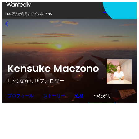
アプリを使う
400万人が利用するビジネスSNS
Kensuke Maezono
113
16
つながり
フォロワー
プロフィール
ストーリー
性格
つながり