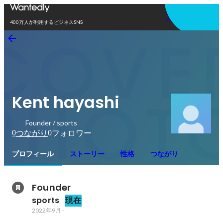
アプリを使う
400万人が利用するビジネスSNS
Kent hayashi
Founder / sports
0
0
つながり
フォロワー
プロフィール
ストーリー
性格
つながり
Founder
sports
現在
2022年9月
-