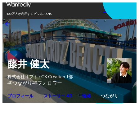
アプリを使う
400万人が利用するビジネスSNS
藤井 健太
株式会社オプト / CX Creation 1部
40
40
つながり
フォロワー
プロフィール
ストーリー 40
性格
つながり