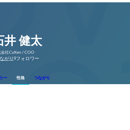
石井 健太
会社CyXen / COO
9
ながり
フォロワー
リー
性格
つながり