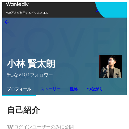
アプリを使う
400万人が利用するビジネスSNS
小林 賢太朗
5
1
つながり
フォロワー
プロフィール
ストーリー
性格
つながり
自己紹介
ログインユーザーのみに公開