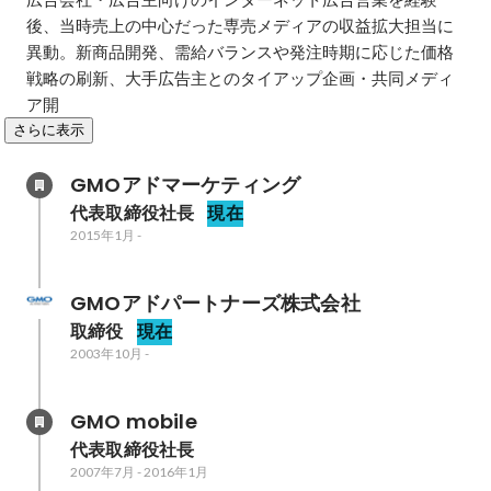
後、当時売上の中心だった専売メディアの収益拡大担当に
異動。新商品開発、需給バランスや発注時期に応じた価格
戦略の刷新、大手広告主とのタイアップ企画・共同メディ
ア開
さらに表示
GMOアドマーケティング
代表取締役社長
現在
2015年1月
-
GMOアドパートナーズ株式会社
取締役
現在
2003年10月
-
GMO mobile
代表取締役社長
2007年7月
-
2016年1月