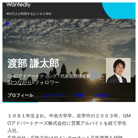
アプリを使う
400万人が利用するビジネスSNS
渡部 謙太郎
GMOアドマーケティング / 代表取締役社長
33
0
つながり
フォロワー
プロフィール
ストーリー
性格
つながり
１９８１年生まれ。中央大学卒。在学中の２００３年、GM
Oアドパートナーズ株式会社に営業アルバイトを経て学生
入社。

広告会社・広告主向けのインターネット広告営業を経験