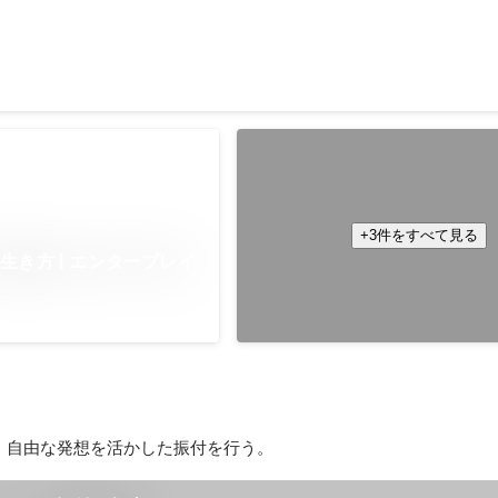
「AERA」の表紙に登場
「AERA」 2006年7月31日号の
2006年7月
+3件をすべて見る
生き方 | エンターブレイ
、自由な発想を活かした振付を行う。