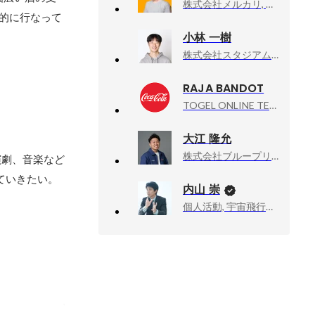
株式会社メルカリ, メルペイ エキスパート（Android）
力的に行なって
小林 一樹
株式会社スタジアム, 取締役
RAJA BANDOT
TOGEL ONLINE TERPERCAYA, SITUS JUDI ONLINE TERPERCAYA SE INDONESIA RAYA
大江 隆允
株式会社ブループリント, 代表取締役CEO
演劇、音楽など
ていきたい。
内山 崇
個人活動, 宇宙飛行士挑戦エバンジェリスト