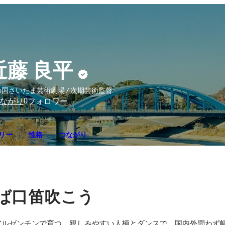
近藤 良平
国さいたま芸術劇場 / 次期芸術監督
0
ながり
フォロワー
リー
性格
つながり
ば口笛吹こう
アルゼンチンで育つ。親しみやすい人柄とダンスで、国内外問わず