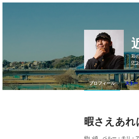
彩の
0
つ
プロフィール
ストー
暇さえあれ
幼い頃、ペルー・チリ・