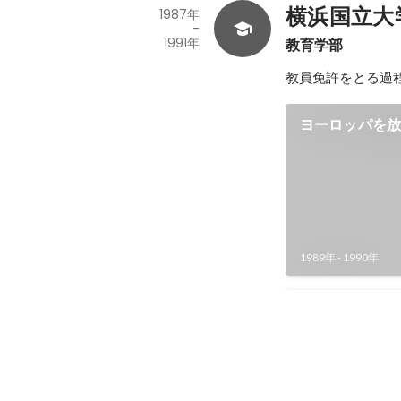
横浜国立大
1987年
-
1991年
教育学部 
教員免許をとる過
ヨーロッパを
1989年
-
1990年
海外ダンス作
海外から招聘され
スのカンパニーの
んなにいろんなも