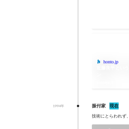
honto.jp
近藤良平という
ン
2010年8月
振付家
現在
1994年
技術にとらわれず