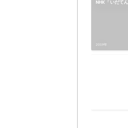
NHK「いだて
2019年
NHK「てっぱ
NHKの連続テレ
ん」にて、オープ
2010年