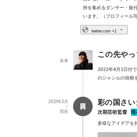
持を集めるダンサー・振付
います。（プロフィール写真
twitter.com
+1
この先やっ
未来
2022年4月1日
のジャンルの垣根
彩の国さい
2021年2月
-
現在
次期芸術監督
現
多様なアイデアを