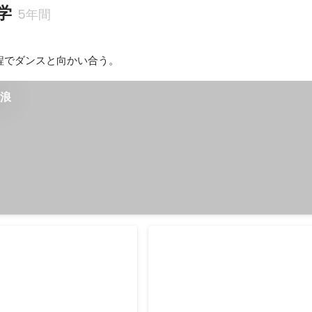
学
5年間
程でダンスと向かい合う。
放浪
品に影響を受ける
ダンスに近づく
ていたコンテンポラリーダン
大学の必修科目「一般教養」の中
公演を観て、「ダンスにはこ
般舞踊」の授業でダンスのイメー
のがあるんだ」と刺激を受け
周りから褒められたため、大学の