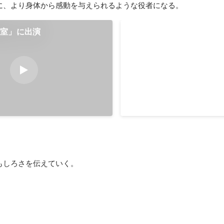
に、より身体から感動を与えられるような役者になる。
教室」に出演
NODA・MAPの四人芝居「
BEE」に出演
野田秀樹演出、NODA・MA
「THE BEE」で役者デビュ
2007年
もしろさを伝えていく。
化賞