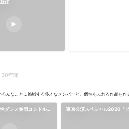
に就任
オープンシアターを準備
2021年9月11日、12日に、
マにしたオープンシアターを
次期芸術監督としてプロデュ
ています。
2021年4月
30年間
いろんなことに挑戦する多才なメンバーと、個性あふれる作品を作
男性ダンス集団コンドルズ
東京公演スペシャル2020「
性とジェンダー」に登壇
フルドリーマー」LINE CUBE S
にて公演