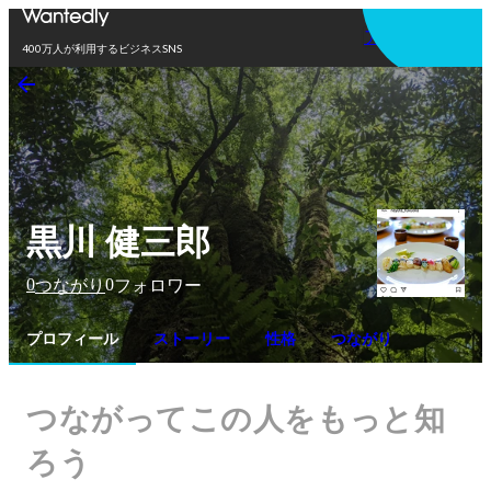
アプリを使う
400万人が利用するビジネスSNS
黒川 健三郎
0
0
つながり
フォロワー
プロフィール
ストーリー
性格
つながり
つながってこの人をもっと知
ろう