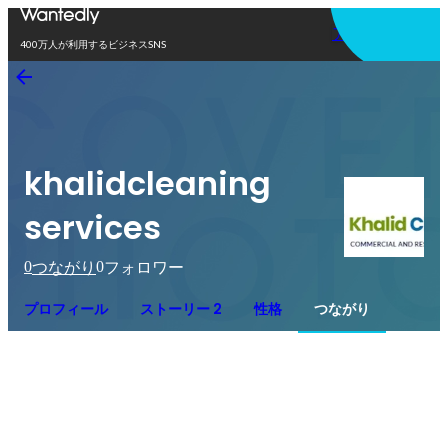
アプリを使う
400万人が利用するビジネスSNS
khalidcleaning
services
0
0
つながり
フォロワー
プロフィール
ストーリー 2
性格
つながり