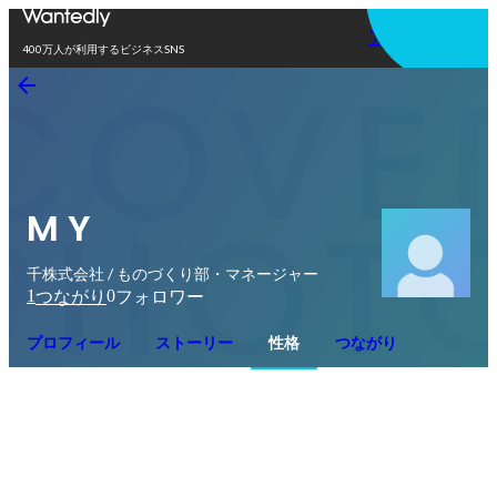
アプリを使う
400万人が利用するビジネスSNS
M Y
千株式会社 / ものづくり部・マネージャー
1
0
つながり
フォロワー
プロフィール
ストーリー
性格
つながり