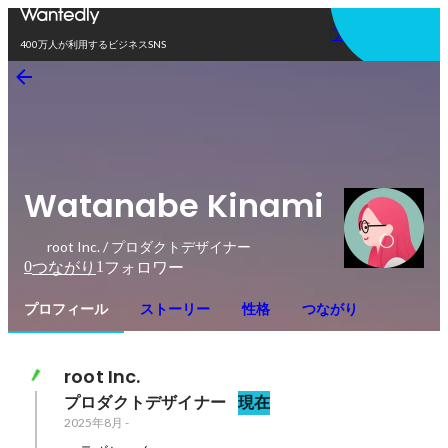
アプリを使う
400万人が利用するビジネスSNS
Watanabe Kinami
root Inc. / プロダクトデザイナー
0
1
つながり
フォロワー
プロフィール
ストーリー
性格
つながり
root Inc.
プロダクトデザイナー
現在
2025年8月
-