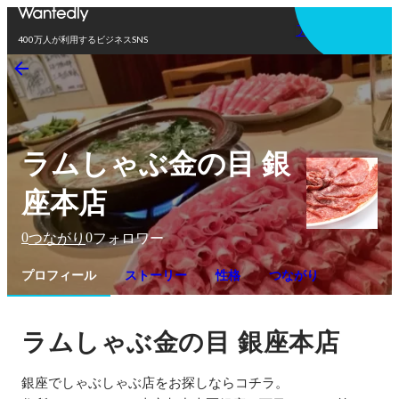
アプリを使う
400万人が利用するビジネスSNS
ラムしゃぶ金の目 銀
座本店
0
0
つながり
フォロワー
プロフィール
ストーリー
性格
つながり
ラムしゃぶ金の目
銀座本店
銀座でしゃぶしゃぶ店をお探しならコチラ。 
