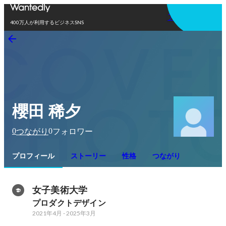
アプリを使う
400万人が利用するビジネスSNS
櫻田 稀夕
0
0
つながり
フォロワー
プロフィール
ストーリー
性格
つながり
女子美術大学
プロダクトデザイン
2021年4月
-
2025年3月