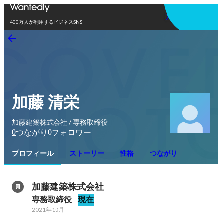
アプリを使う
400万人が利用するビジネスSNS
加藤 清栄
加藤建築株式会社 / 専務取締役
0
0
つながり
フォロワー
プロフィール
ストーリー
性格
つながり
加藤建築株式会社
専務取締役
現在
2021年10月
-