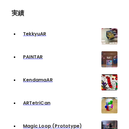
実績
TekkyuAR
PAINTAR
KendamaAR
ARTetriCan
Magic Loop (Prototype)