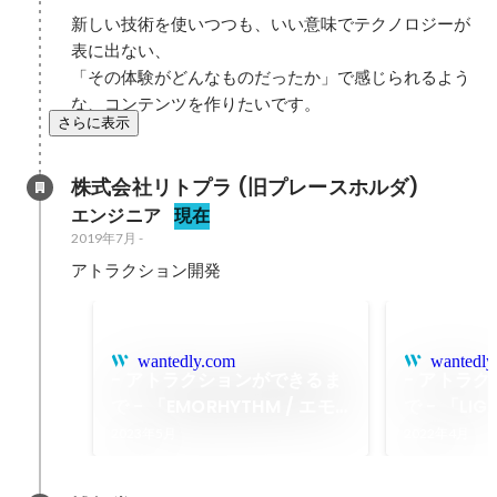
新しい技術を使いつつも、いい意味でテクノロジーが
表に出ない、

「その体験がどんなものだったか」で感じられるよう
な、コンテンツを作りたいです。
さらに表示
株式会社リトプラ (旧プレースホルダ)
エンジニア
現在
2019年7月
-
アトラクション開発
wantedly.com
wantedly
- アトラクションができるま
- アトラ
で - 「EMORHYTHM / エモ
で - 「LIGH
リズム」
グーのさが
2023年5月
2022年4月