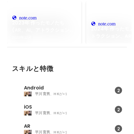
note.com
2023年 作ったモノたち
note.com
2024年 作ったモノ
(AR、AI、アトラクション、
トラクション、AR
小説、etc)｜kiyo / 蒼井ど
2023年12月
ト、小説、etc)
んぐり
スキルと特徴
Android
2
平川 育男
、
H K
が+1
iOS
2
平川 育男
、
H K
が+1
AR
2
平川 育男
、
H K
が+1