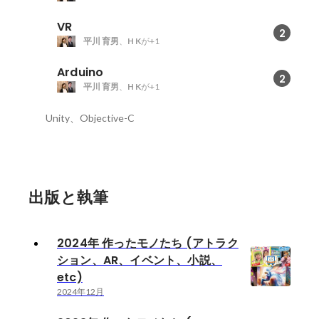
VR
2
平川 育男
、
H K
が+1
Arduino
2
平川 育男
、
H K
が+1
Unity、Objective-C
出版と執筆
2024年 作ったモノたち (アトラク
ション、AR、イベント、小説、
etc)
2024年12月