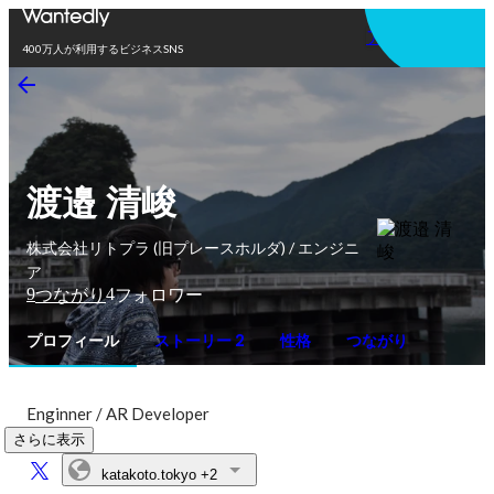
アプリを使う
400万人が利用するビジネスSNS
渡邉 清峻
株式会社リトプラ (旧プレースホルダ) / エンジニ
ア
9
4
つながり
フォロワー
プロフィール
ストーリー 2
性格
つながり
Enginner / AR Developer
さらに表示
katakoto.tokyo
+2