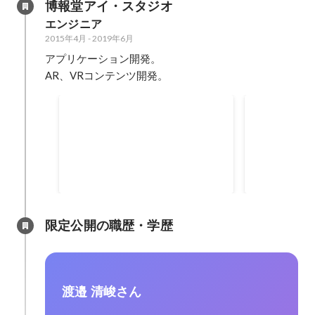
博報堂アイ・スタジオ
エンジニア
2015年4月
-
2019年6月
アプリケーション開発。

AR、VRコンテンツ開発。
MashupAwards 2018 :
第6回デジタ
Interactive Design ヒーロー賞
選 (SPELL M
(SPELL MASTER)
限定公開の職歴・学歴
渡邉 清峻さん