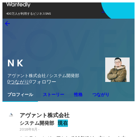
アプリを使う
400万人が利用するビジネスSNS
N K
アヴァント株式会社 / システム開発部
0
0
つながり
フォロワー
プロフィール
ストーリー
性格
つながり
アヴァント株式会社
システム開発部
現在
2018年8月
-