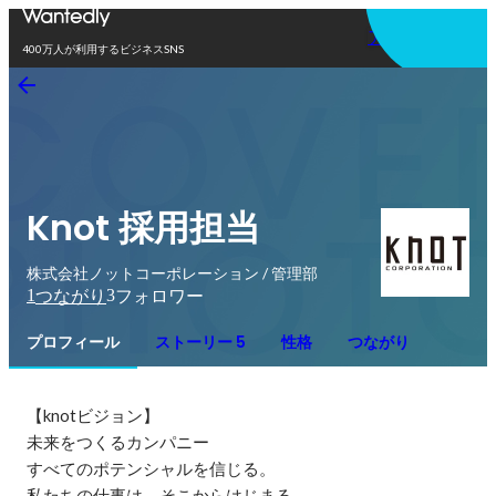
アプリを使う
400万人が利用するビジネスSNS
Knot 採用担当
株式会社ノットコーポレーション / 管理部
1
3
つながり
フォロワー
プロフィール
ストーリー 5
性格
つながり
【knotビジョン】

未来をつくるカンパニー

すべてのポテンシャルを信じる。 

私たちの仕事は、そこからはじまる。 