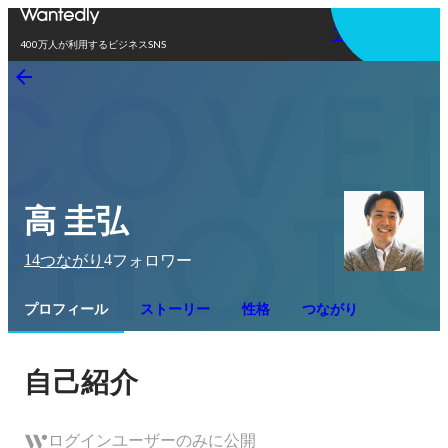
アプリを使う
400万人が利用するビジネスSNS
高 圭弘
14
4
つながり
フォロワー
プロフィール
ストーリー
性格
つながり
自己紹介
ログインユーザーのみに公開