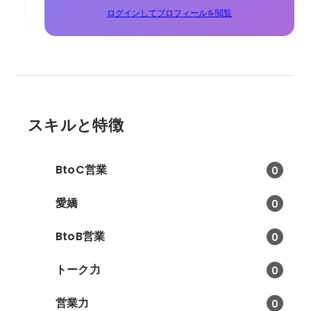
ログインしてプロフィールを閲覧
スキルと特徴
BtoC営業
0
愛嬌
0
BtoB営業
0
トーク力
0
営業力
0