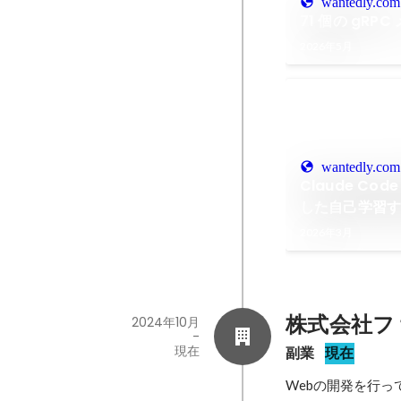
wantedly.com
71 個の g
2026年5月
wantedly.com
Claude Code
した自己学習す
の紹介
2026年3月
株式会社フ
2024年10月
-
現在
副業
現在
Webの開発を行っ