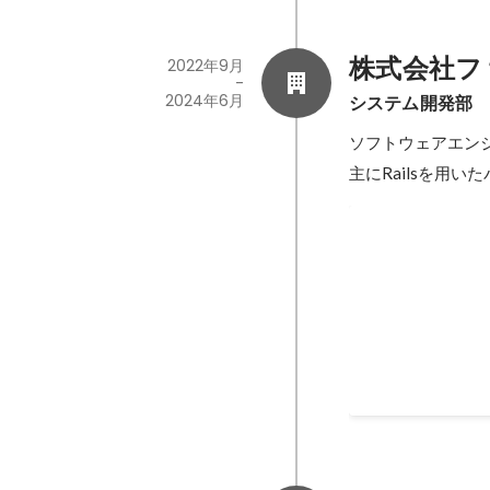
株式会社フ
2022年9月
-
2024年6月
システム開発部
ソフトウェアエン
主にRailsを用
Web版電子お
ト
Web版電子お薬
進しました。 以下の
ネスサイドの要件
ー体験向上のため
2023年8月
-
2023年
の設計と実装 - OpenID Authentication 2.0と
OpenID Conn
ニア、デザイナー
メント