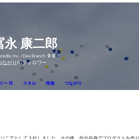
冨永 康二郎
tedly, Inc. / Dev Branch
東京
65
つながり
フォロワー
ー 15
スキル
性格
つながり
エンジニアとして入社しました。その後、自分自身でプロダクトを作