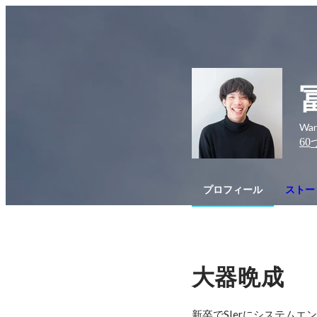
Wan
60
プロフィール
ストーリ
大器晩成
新卒でSIerにシステム