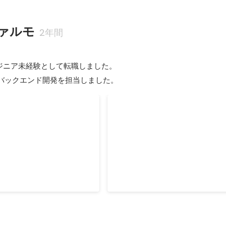
ァルモ
2年間
ジニア未経験として転職しました。

いたバックエンド開発を担当しました。
薬手帳の開発プロジェク
他社システムからのデータ移
クト
手帳の開発プロジェクトを推
他社システムの電子お薬手帳デー
対応を行いました。 - ビジ
ェクトを推進しました。 以下の対
・要望のヒアリング - ユーザ
た。 - 顧客折衝 - データ移行時
の機能提案 - サーバーサイド
と対応策の立案 - 移行サーバの設
12月
2023年4月
-
2023年7月
リース
ectでの外部認証を利用 - エンジ
、テスター約10名のマネジ