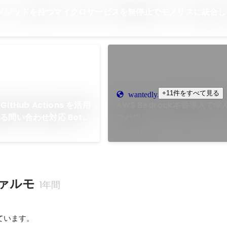
RPC メソッドを持つマイクロサービスを無停止でモノリスに統合
+11件をすべて見る
wantedly.com
 GitHub Actions を活用
AWS Bedrock本番導入で
る問い合わせ対応 Bot
ウハウ
2026年1月
ァルモ
1年間
ています。