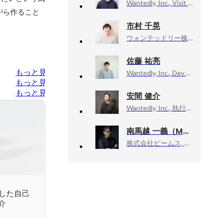
Wantedly, Inc., Visit AI Squad / Engineer
がら作ること
市村 千晃
ウォンテッドリー株式会社, Dev Branch Visit Recommendation Squad
佐藤 祐亮
もっと見る
Wantedly, Inc., Dev Branch / Visit Social Squad
もっと見る
もっと見る
安間 健介
Wantedly, Inc., 執行役員 CTO
南馬越 一義（MAGO）
株式会社ビームス, ディレクターズルーム エグゼクティブディレクター
を活用した自己
介