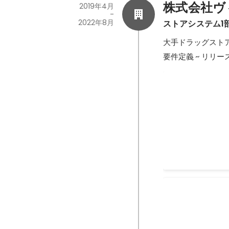
株式会社ヴ
2019年4月
-
2022年8月
ストアシステム1
大手ドラッグストア
要件定義 ~ リリ
POSソフトの
POSソフトの品
らす目標を立てま
複雑な問題の解決
行い目標を達成し
2021年7月
-
2021年
新人賞
2019年12月