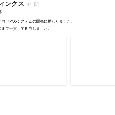
ィンクス
4年間
部
向けPOSシステムの開発に携わりました。

ースまで一貫して担当しました。
品質向上目標の達成
敢闘賞
2021年6月
質向上のため、問い合わせ件数を10%減
した。複数のステークホルダーがいる
を推進し、対応策の立案とリリースを
ました。
12月