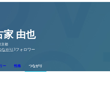
古家 由也
東京都
3
つながり
フォロワー
リー
性格
つながり