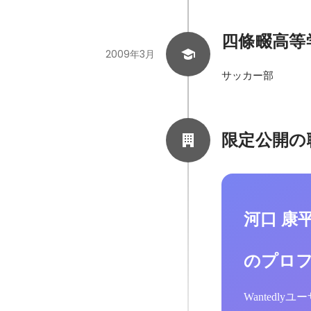
四條畷高等
2009年3月
サッカー部
限定公開の
河口 康
のプロ
Wantedl