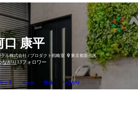
河口 康平
クル株式会社 / プロダクト戦略室
東京都新宿区
13
つながり
フォロワー
リー 3
スキル
性格
つながり