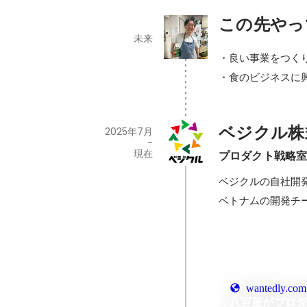
この先やっ
未来
・良い事業をつくり
・食のビジネスに
ベジクル株
2025年7月
-
現在
プロダクト戦略
ベジクルの自社開
ベトナムの開発チ
wantedly.com
八百屋がプロ