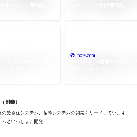
トマネジメント奮闘記
ムオフショア開発奮闘記
2025年7月
note.com
？1人目プロダクトマネ
atama plus退職＆ベジク
社エントリー
リー｜かわぐちこうへい
2025年7月
室（副業）
発の受発注システム、基幹システムの開発をリードしています。

ームといっしょに開発