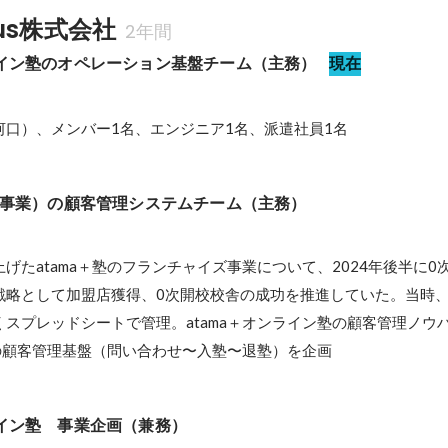
lus株式会社
2年間
ライン塾のオペレーション基盤チーム（主務）
現在
河口）、メンバー1名、エンジニア1名、派遣社員1名
FC事業）の顧客管理システムチーム（主務）
ち上げたatama＋塾のフランチャイズ事業について、2024年後半に
戦略として加盟店獲得、0次開校校舎の成功を推進していた。当時
スプレッドシートで管理。atama＋オンライン塾の顧客管理ノウ
用の顧客管理基盤（問い合わせ〜入塾〜退塾）を企画
ライン塾　事業企画（兼務）