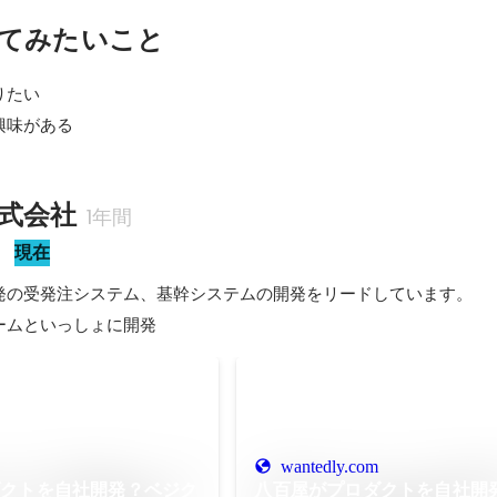
てみたいこと
たい

興味がある
式会社
1年間
室
現在
発の受発注システム、基幹システムの開発をリードしています。

ームといっしょに開発
wantedly.com
ダクトを自社開発？ベジク
八百屋がプロダクトを自社開