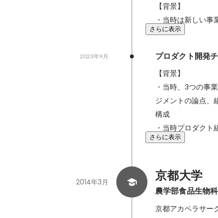
【背景】

・当時は新しい事業
さらに表示
プロダクト開発
2023年9月
【背景】

・当時、3つの事
ジメントの論点、
構成

・当時プロダクト
さらに表示
京都大学
2014年3月
農学部食品生物
京都アカペラサークルC