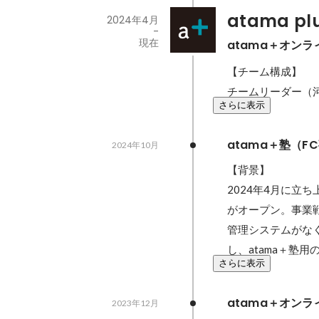
atama p
2024年4月
-
現在
atama＋オン
【チーム構成】

チームリーダー（
さらに表示
atama＋塾（
2024年10月
【背景】

2024年4月に立
がオープン。事業
管理システムがなく
し、atama＋塾
さらに表示
atama＋オン
2023年12月