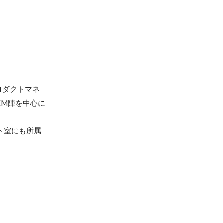
。
ロダクトマネ
EM陣を中心に
ト室にも所属