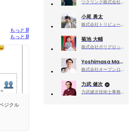
ツクリンク株式会社, エンジニアリングマネージャー
小尾 勇太
株式会社トリビュー, 取締役 COO・CTO
もっと見る
もっと見る
菊池 大輔
株式会社ポリグロッツ, CTO
Yoshimasa Matsuda
株式会社オープンロジ, 執行役員 セールス＆マーケティング
力武 健次
力武健次技術士事務所, 所長
ベジクル