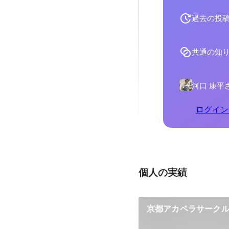
過去の投
共通の知
河口 康平
ログイン
個人の実績
京都アカペラサークルCr
メドレー