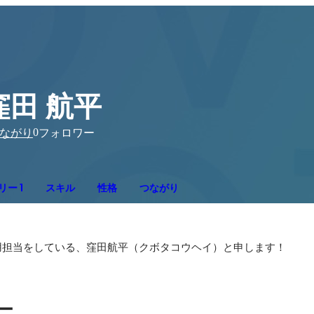
窪田 航平
0
ながり
フォロワー
ー 1
スキル
性格
つながり
用担当をしている、窪田航平（クボタコウヘイ）と申します！
ー