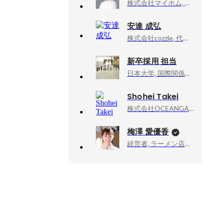
株式会社マイホム, 代表取締役
安達 成弘
株式会社cozzle, 代表取締役
新卒採用 担当
日本大学, 国際関係学部
Shohei Takei
株式会社OCEANGATE, 代表取締役COO
梅澤 愛優香
経営者, ラーメン店店主