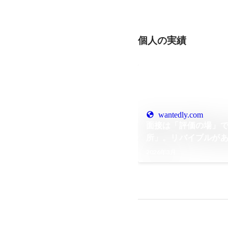
個人の実績
wantedly.com
面接は「評価の場」
所」。リバイブルが
る理由。
2026年3月