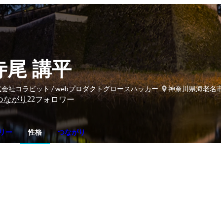
寺尾 講平
会社コラビット / webプロダクトグロースハッカー
神奈川県海老名
22
つながり
フォロワー
リー
性格
つながり