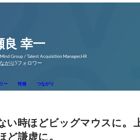
瀬良 幸一
Mind Group / Talent Acquisition Manager,HR
5
ながり
フォロワー
リー
性格
つながり
。
ない時ほどビッグマウスに
。
ほど謙虚に