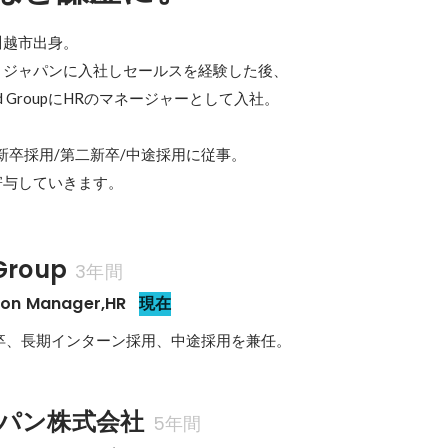
川越市出身。

ン・ジャパンに入社しセールスを経験した後、

nd GroupにHRのマネージャーとして入社。

新卒採用/第二新卒/中途採用に従事。

寄与していきます。
Group
3年間
tion Manager,HR
現在
パン株式会社
5年間