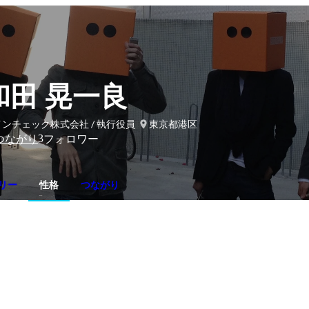
和田 晃一良
ンチェック株式会社 / 執行役員
東京都港区
3
つながり
フォロワー
リー
性格
つながり