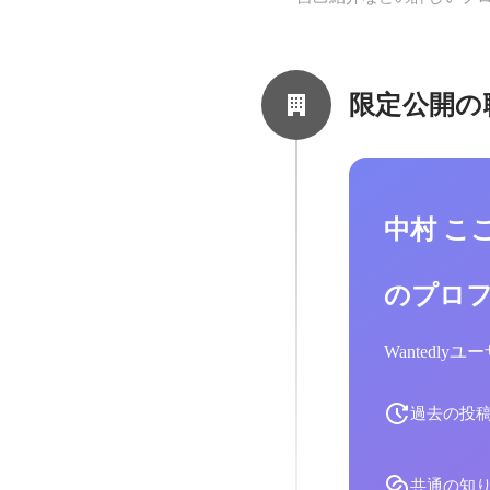
限定公開の
中村 こ
のプロ
Wantedl
過去の投
共通の知