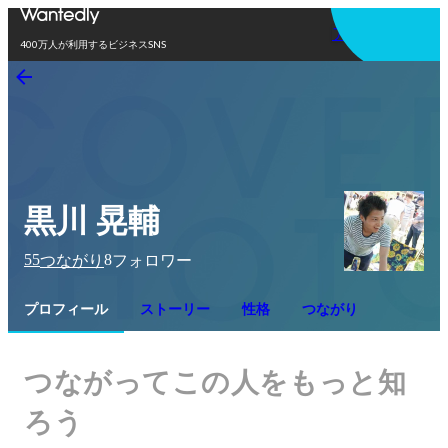
アプリを使う
400万人が利用するビジネスSNS
黒川 晃輔
55
8
つながり
フォロワー
プロフィール
ストーリー
性格
つながり
つながってこの人をもっと知
ろう