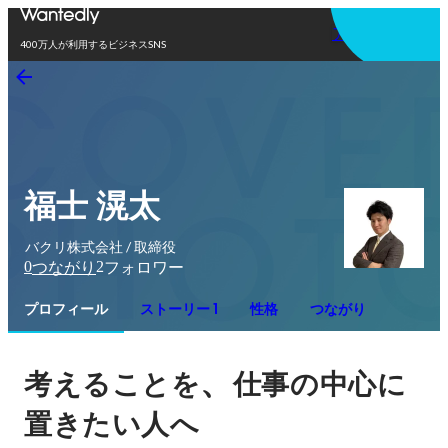
アプリを使う
400万人が利用するビジネスSNS
福士 滉太
バクリ株式会社 / 取締役
0
2
つながり
フォロワー
プロフィール
ストーリー 1
性格
つながり
、
考えることを
仕事の中心に
置きたい人へ