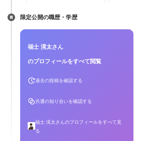
話題のキャッシュレス決済です。
バージョンア
主にテレマーケティングを軸にし
貢献致しまし
限定公開の職歴・学歴
て企業の利益を100%向上に尽力
させて頂きました。
福士 滉太さん
のプロフィールをすべて閲覧
過去の投稿を確認する
共通の知り合いを確認する
福士 滉太さんのプロフィールをすべて見
る