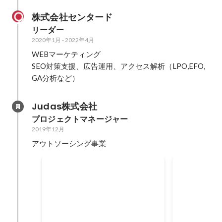
株式会社センタード
リーダー
2020年1月
-
2022年4月
WEBマーケティング

SEO対策支援、広告運用、アクセス解析（LPO,EFO,
GA分析など）
Judas株式会社
プロジェクトマネージャー
2019年12月
アウトソーシング事業
電子決済営業プロジェクトマ
求人サイト
ネージャー
ング
キャッシュレス決済の普及営業を
求人サイトへ
責任者として行っています。 扱っ
業を行なって
ているキャッシュレスは業務の関
マーケティン
係上公開できませんがCMなどで
定やトークス