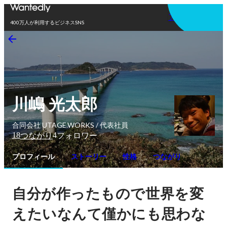
アプリを使う
400万人が利用するビジネスSNS
川嶋 光太郎
合同会社 UTAGE.WORKS / 代表社員
18
4
つながり
フォロワー
プロフィール
ストーリー
性格
つながり
自分が作ったもので世界を変
えたいなんて僅かにも思わな