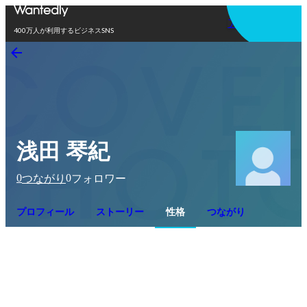
アプリを使う
400万人が利用するビジネスSNS
浅田 琴紀
0
0
つながり
フォロワー
プロフィール
ストーリー
性格
つながり