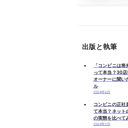
アに迫る！
出版と執筆
「コンビニは将
って本当？30
オーナーに聞い
ル
2024年6月
コンビニの正社
て本当？ネット
の実態を比べて
2024年5月