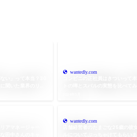
wantedly.com
ない」って本当？30
コンビニの正社員はきついって
ーに聞いた業界のリア
トの噂とスバルの実態を比べて
2024年5月
wantedly.com
エリアマネージャー
店舗経営者のたまごな25歳の彼
ツな田中さんのキャリ
ルについてぶっちゃけてもらいま