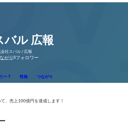
スバル 広報
会社スバル / 広報
8
ながり
フォロワー
リー 7
性格
つながり
て、売上100億円を達成します！
ー