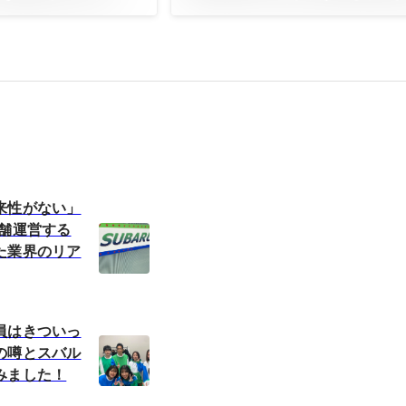
来性がない」
店舗運営する
た業界のリア
員はきついっ
の噂とスバル
みました！