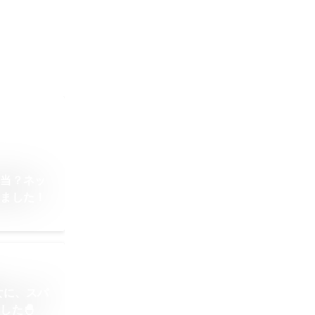
本当？ネッ
みました！
女に、スバ
した🐣