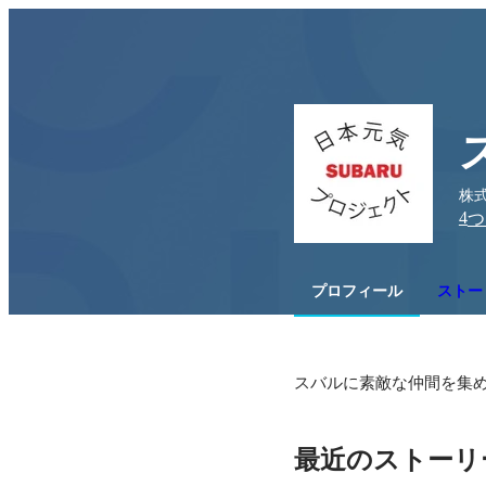
株式
4
つ
プロフィール
ストー
スバルに素敵な仲間を集め
最近のストーリ