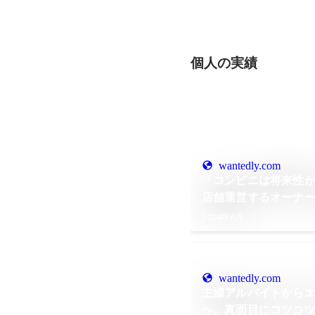
個人の実績
wantedly.com
「コンビニは将来性が
店舗運営するオーナ
ル
2024年6月
wantedly.com
主婦アルバイトから
へ。真面目にコツコ