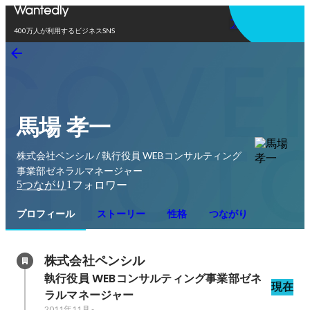
アプリを使う
400万人が利用するビジネスSNS
馬場 孝一
株式会社ペンシル / 執行役員 WEBコンサルティング
事業部ゼネラルマネージャー
5
1
つながり
フォロワー
プロフィール
ストーリー
性格
つながり
株式会社ペンシル
執行役員 WEBコンサルティング事業部ゼネ
現在
ラルマネージャー
2011年11月
-