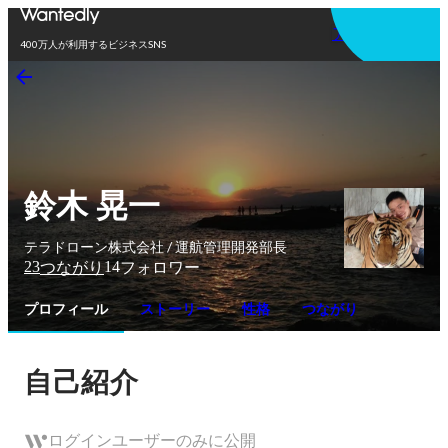
アプリを使う
400万人が利用するビジネスSNS
鈴木 晃一
テラドローン株式会社 / 運航管理開発部長
23
14
つながり
フォロワー
プロフィール
ストーリー
性格
つながり
自己紹介
ログインユーザーのみに公開