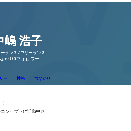
中嶋 浩子
ーランス / フリーランス
0
ながり
フォロワー
リー
性格
つながり
！

コンセプトに活動中🎨