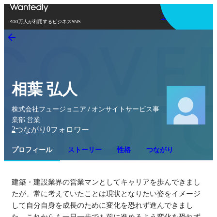
アプリを使う
400万人が利用するビジネスSNS
相葉 弘人
株式会社フュージョニア / オンサイトサービス事
業部 営業
2
0
つながり
フォロワー
プロフィール
ストーリー
性格
つながり
建築・建設業界の営業マンとしてキャリアを歩んできまし
たが、常に考えていたことは現状となりたい姿をイメージ
して自分自身を成長のために変化を恐れず進んできまし
た。これからも一日一歩でも前に進めるよう変化を恐れず