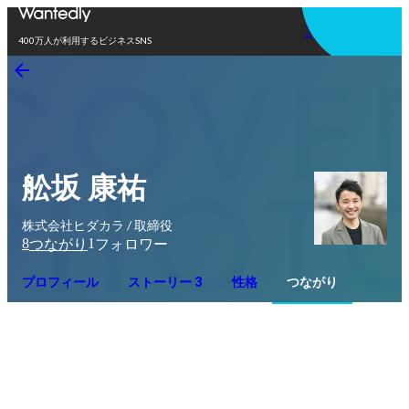
アプリを使う
400万人が利用するビジネスSNS
舩坂 康祐
株式会社ヒダカラ / 取締役
8
1
つながり
フォロワー
プロフィール
ストーリー 3
性格
つながり